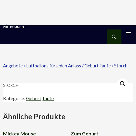
WILLKOMMEN !
Suchen
ZUM
PRIMÄR
MENÜ
INHALT
SPRINGEN
Angebote
/
Luftballons für jeden Anlass
/
Geburt,Taufe
/ Storch
STORCH
Kategorie:
Geburt,Taufe
Ähnliche Produkte
Mickey Mouse
Zum Geburt