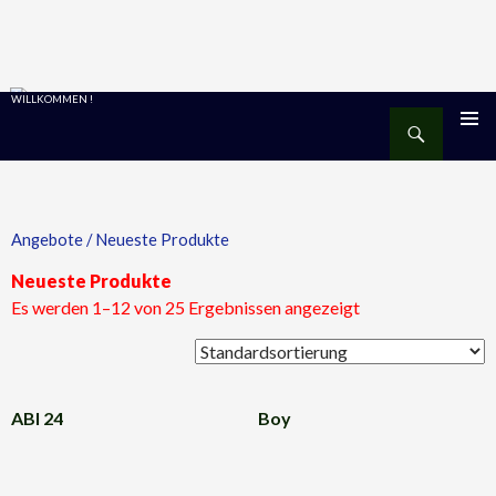
WILLKOMMEN !
Suchen
ZUM
PRIMÄR
MENÜ
INHALT
SPRINGEN
Angebote
/ Neueste Produkte
Neueste Produkte
Es werden 1–12 von 25 Ergebnissen angezeigt
ABI 24
Boy