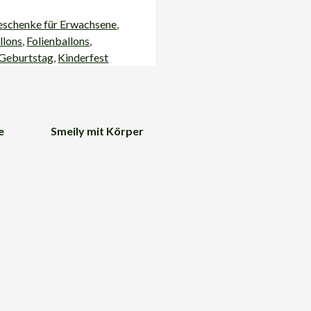
schenke für Erwachsene
,
llons
,
Folienballons
,
Geburtstag
,
Kinderfest
e
Smeily mit Körper